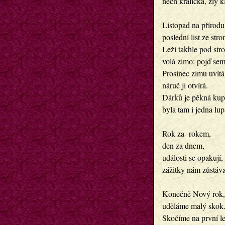
nech králíčka, zlý k
Listopad na přírodu
poslední list ze stro
Leží takhle pod str
volá zimo: pojď sem.
Prosinec zimu uvítá,
náruč ji otvírá.

Dárků je pěkná kupa
byla tam i jedna lupa
Rok za  rokem, 

den za dnem,

události se opakují,

zážitky nám zůstávaj
Konečně Nový rok,

uděláme malý skok. 
Skočíme na první le