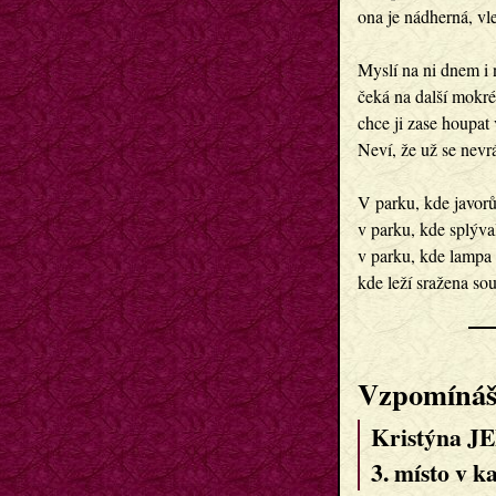
ona je nádherná, vle
Myslí na ni dnem i n
čeká na další mokré 
chce ji zase houpat 
Neví, že už se nevrát
V parku, kde javorů 
v parku, kde splýval
v parku, kde lampa s
Vzpomíná
Kristýna J
3. místo v k