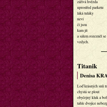
zářivá hvězda

uprostřed parketu

láká tuláky

neví

čí jsou

kam jít

a sálem rozezněl se

Titanik
Denisa KR
Loď krásných snů t
chystá se plout

obyčejný kluk a boh
tahle dvojice nebez