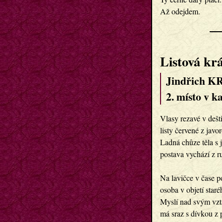
Listová kr
Jindřich K
2. místo v k
Vlasy rezavé v dešt
listy červené z javo
Ladná chůze těla s 
postava vychází z ru
Na lavičce v čase p
osoba v objetí staré
Myslí nad svým vzt
má sraz s dívkou z p