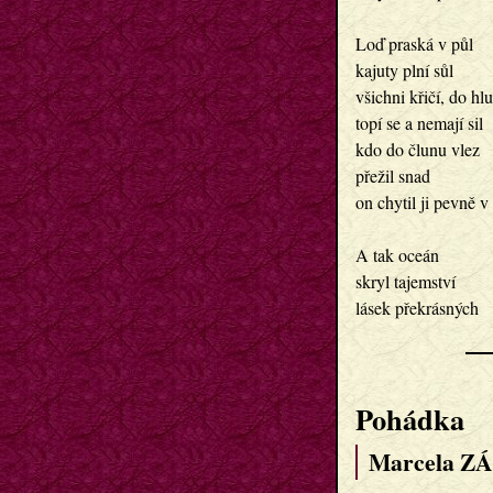
Loď praská v půl

kajuty plní sůl

všichni křičí, do hlu
topí se a nemají sil

kdo do člunu vlez

přežil snad

on chytil ji pevně v 
A tak oceán

skryl tajemství

Pohádka
Marcela Z