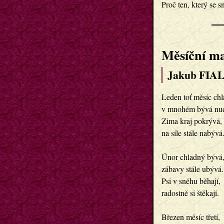
Měsíční m
Jakub FIAL
Leden toť měsíc chla
v mnohém bývá nud
Zima kraj pokrývá, 

na síle stále nabývá.
Únor chladný bývá,
zábavy stále ubývá.

Psi v sněhu běhají,

radostně si štěkají.

Březen měsíc třetí,
