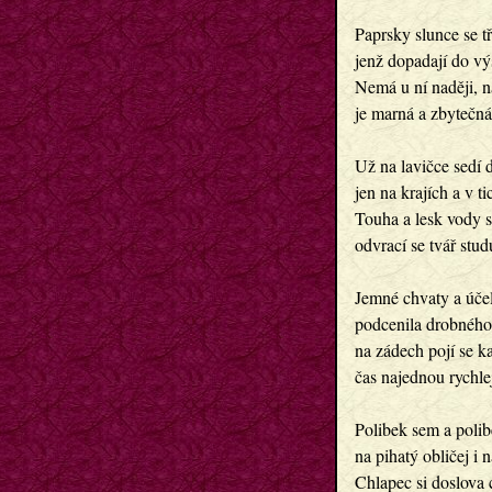
Paprsky slunce se tř
jenž dopadají do výs
Nemá u ní naději, na
je marná a zbytečná
Už na lavičce sedí d
jen na krajích a v tic
Touha a lesk vody se
odvrací se tvář studu
Jemné chvaty a účel
podcenila drobného 
na zádech pojí se ka
čas najednou rychleji
Polibek sem a polibek
na pihatý obličej i na
Chlapec si doslova c