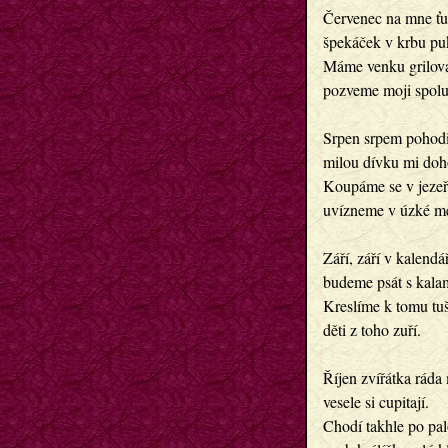
Červenec na mne ťuk
špekáček v krbu puk
Máme venku grilova
pozveme moji spolu
Srpen srpem pohodil
milou dívku mi doho
Koupáme se v jezeře
uvízneme v úzké me
Září, září v kalendáři
budeme psát s kalam
Kreslíme k tomu tuší
děti z toho zuří.

Říjen zvířátka ráda m
vesele si cupitají.

Chodí takhle po pal