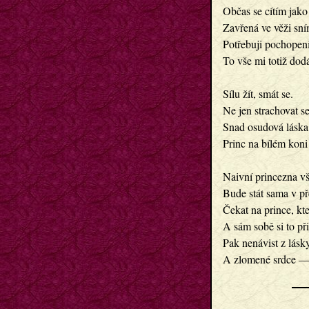
Občas se cítím jako
Zavřená ve věži sním
Potřebuji pochopení,
To vše mi totiž dodá
Sílu žít, smát se.

Ne jen strachovat se,
Snad osudová láska 
Princ na bílém koni
Naivní princezna vša
Bude stát sama v př
Čekat na prince, kter
A sám sobě si to při
Pak nenávist z lásky