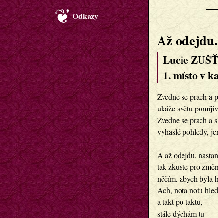
Odkazy
Až odejdu.
Lucie ZUŠ
1. místo v k
Zvedne se prach a po
ukáže světu pomíjivo
Zvedne se prach a sl
vyhaslé pohledy, jen
A až odejdu, nastane
tak zkuste pro změnu
něčím, abych byla hr
Ach, nota notu hled
a takt po taktu,

stále dýchám tu
