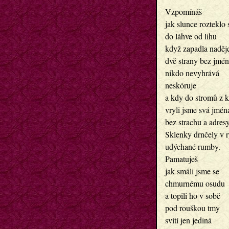
Vzpomínáš 

jak slunce rozteklo s
do láhve od lihu

když zapadla naděje
dvě strany bez jmén
nikdo nevyhrává

neskóruje

a kdy do stromů z k
vryli jsme svá jména
bez strachu a adresy
Sklenky drnčely v r
udýchané rumby.

Pamatuješ

jak smáli jsme se

chmurnému osudu

a topili ho v sobě

pod rouškou tmy

svítí jen jediná
