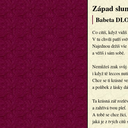
Západ slu
Babeta DL
Co cítíš, když vidíš
V tu chvíli patří svět
Najednou držíš vše 
a věříš i sám sobě.

Nemůžeš zrak svůj o
i když tě leccos nutí.
Chce se ti krásné ver
a polibek z lásky dát
Ta krásná zář rozlévá
a zahřívá tvou pleť. 

A tobě se chce říci,

jaká je z tvých citů s