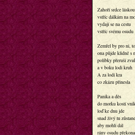
Zahoří srdce láskou 
vstříc dálkám na moř
vydají se na cestu

vstříc svému osudu

Zemřel by pro ni, to
ona půjde klidně s n
polibky přeruší zvuk
a v boku lodi kruh

A za lodí kra

co zkázu přinesla

Panika a děs

do morku kostí vniká
loď ke dnu jde

snad živý tu zůstane
aby mohli dál

rány osudu překonat