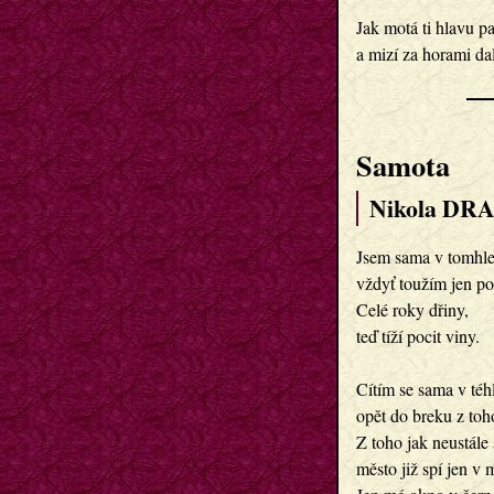
Jak motá ti hlavu p
Samota
Nikola DR
Jsem sama v tomhle 
vždyť toužím jen po 
Celé roky dřiny,

teď tíží pocit viny.

Cítím se sama v téhl
opět do breku z toho
Z toho jak neustále 
město již spí jen v 