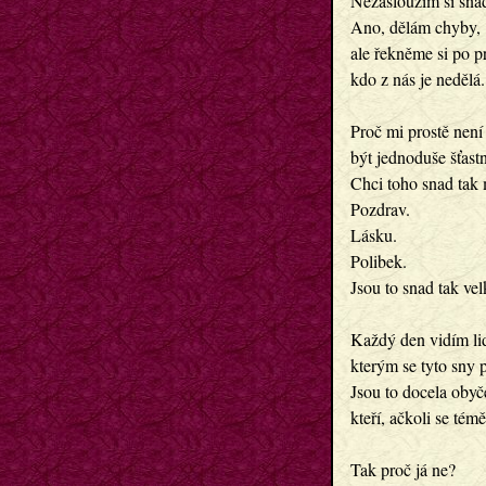
Nezasloužím si snad
Ano, dělám chyby,

ale řekněme si po pr
kdo z nás je nedělá.

Proč mi prostě není 
být jednoduše šťastn
Chci toho snad tak 
Pozdrav.

Lásku.

Polibek.

Jsou to snad tak vel
Každý den vidím lidi
kterým se tyto sny pl
Jsou to docela obyčej
kteří, ačkoli se témě
Tak proč já ne?
