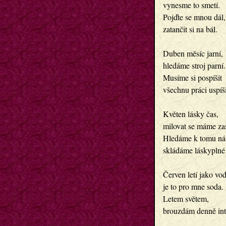
vynesme to smetí. 

Pojďte se mnou dál, 
zatančit si na bál.

Duben měsíc jarní, 

hledáme stroj parní. 
Musíme si pospíšit

všechnu práci uspíšit
Květen lásky čas,

milovat se máme zas
Hledáme k tomu nám
skládáme láskyplné v
Červen letí jako vod
je to pro mne soda. 

Letem světem, 

brouzdám denně int