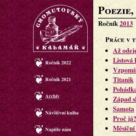
Poezie,
Ročník
2013
Práce v t
Až odejd
Listová
Ročník 2022
Vzpomí
Titanik
Ročník 2021
Pohádk
Archiv
Západ s
Samota
Návštěvní kniha
Proč já
Měsíční
Napište nám