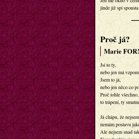
Jen mé okno v černé 
Proč já?
Marie FOR
Jsi to ty,

nebo jen má vzpomí
Jsem to já,

nebo jen něco co po
Proč tohle všechno,

to trápení, ty smutn
Já chápu, že nejsem 
nemám postavu jako
Ale nejsem snad tak