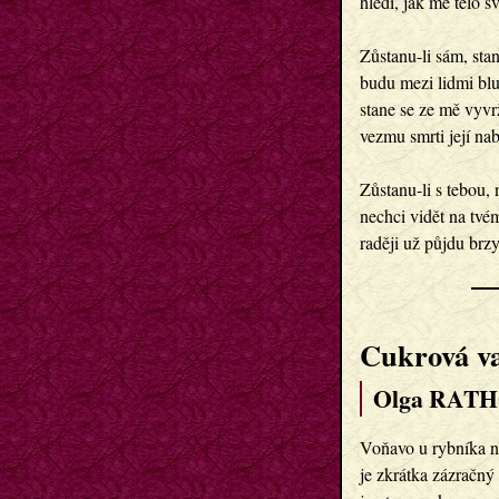
hledí, jak mé tělo sv
Zůstanu-li sám, sta
budu mezi lidmi bl
stane se ze mě vyv
vezmu smrti její nab
Zůstanu-li s tebou,
nechci vidět na tvém
raději už půjdu brz
Cukrová v
Olga RATH
Voňavo u rybníka na
je zkrátka zázračný