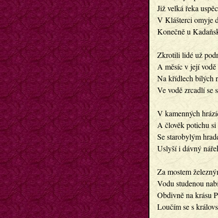
Již velká řeka uspě
V Klášterci omyje d
Konečně u Kadaňsk
Zkrotili lidé už po
A měsíc v její vodě
Na křídlech bílých 
Ve vodě zrcadlí se 
V kamenných hrázíc
A člověk potichu si 
Se starobylým hrade
Uslyší i dávný náře
Za mostem železný
Vodu studenou nabí
Obdivně na krásu P
Loučím se s králo