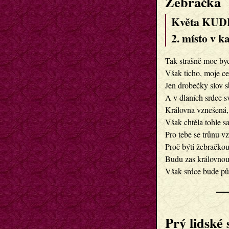
Žebračka
Květa KUD
2. místo v ka
Tak strašně moc byc
Však ticho, moje ce
Jen drobečky slov s
A v dlaních srdce s
Královna vznešená, 
Však chtěla tohle 
Pro tebe se trůnu v
Proč býti žebračkou
Budu zas královno
Však srdce bude pů
Prý lidské 