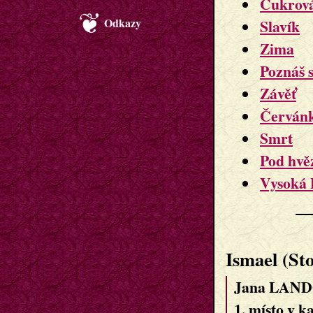
Cukrová
Odkazy
Slavík
Zima
Poznáš 
Závěť
Červán
Smrt
Pod hvě
Vysoká 
Ismael (St
Jana LAND
1. místo v ka