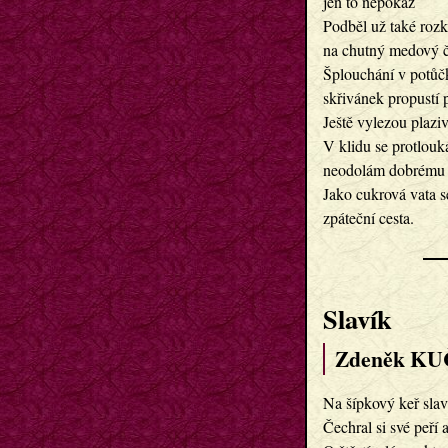
jen to nepokaz
Podběl už také rozk
na chutný medový č
Šplouchání v potůč
skřivánek propustí 
Ještě vylezou plaziv
V klidu se protlouk
neodolám dobrému
Jako cukrová vata s
zpáteční cesta.
Slavík
Zdeněk KU
Na šípkový keř slaví
Čechral si své peří 