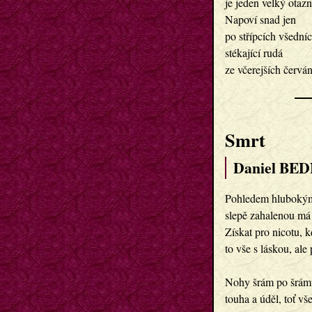
je jeden velký otazn
Napoví snad jen
po střípcích všední
stékající rudá
ze včerejších červá
Smrt
Daniel BED
Pohledem hlubokým 
slepě zahalenou má 
Získat pro nicotu, 
to vše s láskou, ale 
Nohy šrám po šrámu
touha a úděl, toť vš