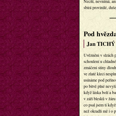
Necítí, nevnímá, an
sbírá provinilé, duše 
Pod hvězd
Jan TICHÝ 
Uvězněni v slzách 
schoulení u chladn
zmáčeni stíny dlou
ve zlaté kleci nesp
usínáme pod peřino
po bitvě plné nevyř
když láska bolí a b
v záři blesků v žár
co psal jsem ti kdy
než okradli mě i o p