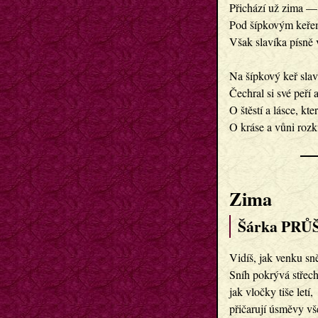
Přichází už zima — 
Pod šípkovým keřem 
Však slavíka písně v
Na šípkový keř slaví
Čechral si své peří 
O štěstí a lásce, kte
O kráse a vůni rozk
Zima
Šárka PRŮŠ
Vidíš, jak venku sn
Sníh pokrývá střech
jak vločky tiše letí,
přičarují úsměvy vš