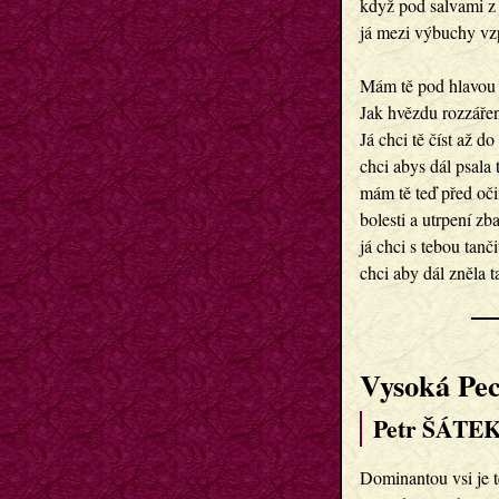
když pod salvami z 
já mezi výbuchy vz
Mám tě pod hlavou 
Jak hvězdu rozzáře
Já chci tě číst až d
chci abys dál psala
mám tě teď před oč
bolesti a utrpení z
já chci s tebou tanč
chci aby dál zněla t
Vysoká Pe
Petr ŠÁTEK
Dominantou vsi je t