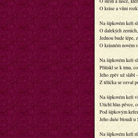
O štěstí a lásce, kte
O kráse a vůni rozk
Na šípkovém keři sl
O dalekých zemích, 
Jednou bude lépe, z
O krásném novém sv
Na šípkovém keři sl
Přitiskl se k trnu, c
Jeho zpěv už slábl 
Z tělíčka se ozval 
Na šípkovém keři vš
Utichl hlas pěvce, c
Pod šípkovým keřem 
Jeho duše bloud
Na šípkovém keři rů