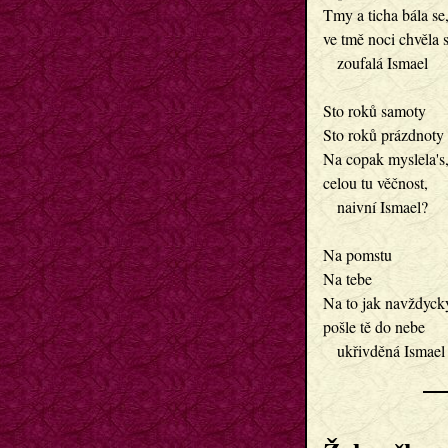
Tmy a ticha bála se
ve tmě noci chvěla s
   zoufalá Ismael
Sto roků samoty
Sto roků prázdnoty
Na copak myslela's
celou tu věčnost,
   naivní Ismael?
Na pomstu
Na tebe
Na to jak navždyck
pošle tě do nebe
   ukřivděná Ismael