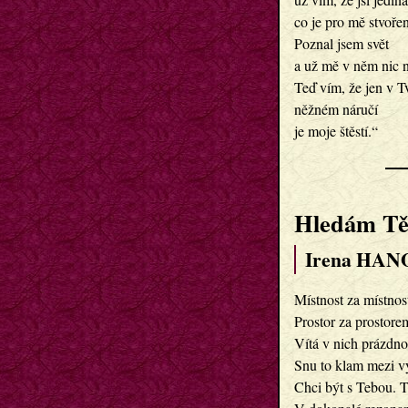
co je pro mě stvoře
Poznal jsem svět
a už mě v něm nic n
Teď vím, že jen v 
něžném náručí
je moje štěstí.“
Hledám T
Irena HAN
Místnost za místnos
Prostor za prostore
Vítá v nich prázdno
Snu to klam mezi v
Chci být s Tebou. T