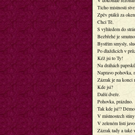
V dokonalé rezonanc
Ticho místnosti stvr
Zpěv ptáků za okenní
Chci Tě.
S výhledem do strání
Bezbřehé je smutno,
Bystřím smysly, sl
Po dlaždicích v prů
Kéž jsi to Ty!
Na dráhách paprsků 
Napravo pohovka, n
Zázrak je na konci 
Kde jsi?
Další dveře.
Pohovka, prázdno.
Tak kde jsi!? Démo
V místnostech stíny
V zeleném listí jav
Zázrak tady a také 