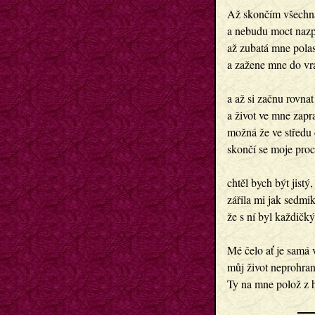
Až skončím všechna
a nebudu moct nazp
až zubatá mne pola
a zažene mne do vr
a až si začnu rovna
a život ve mne zapr
možná že ve středu 
skončí se moje pro
chtěl bych být jistý
zářila mi jak sedmi
že s ní byl každičký
Mé čelo ať je samá 
můj život neprohra
Ty na mne polož z h