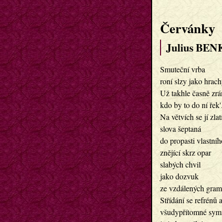
Červánky
Julius BEN
Smuteční vrba
roní slzy jako hrach
Už takhle časně zrá
kdo by to do ní řek'
Na větvích se jí zlat
slova šeptaná
do propasti vlastníh
znějící skrz opar
slabých chvil
jako dozvuk
ze vzdálených gram
Střídání se refrénů 
všudypřítomné symf