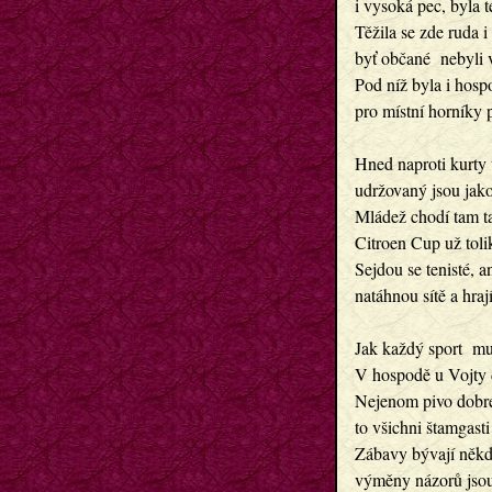
i vysoká pec, byla t
Těžila se zde ruda i 
byť občané  nebyli v
Pod níž byla i hosp
pro místní horníky 
Hned naproti kurty 
udržovaný jsou jak
Mládež chodí tam ta
Citroen Cup už tolik
Sejdou se tenisté, 
natáhnou sítě a hraj
Jak každý sport  mus
V hospodě u Vojty da
Nejenom pivo dobré
to všichni štamgasti
Zábavy bývají někd
výměny názorů jsou