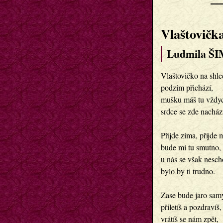
Vlaštovičk
Ludmila Š
Vlaštovičko na shl
podzim přichází,
mušku máš tu vždy
srdce se zde nacház
Přijde zima, přijde 
bude mi tu smutno,
u nás se však nesch
bylo by ti trudno.
Zase bude jaro samý
přiletíš a pozdravíš,
vrátíš se nám zpět,