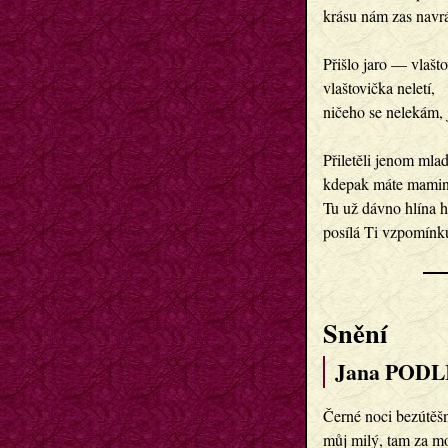
krásu nám zas navrá
Přišlo jaro — vlašt
vlaštovička neletí,
ničeho se nelekám, jis
Přiletěli jenom mlad
kdepak máte mami
Tu už dávno hlína h
posílá Ti vzpomínk
Snění
Jana PODL
Černé noci bezútěš
můj milý, tam za mo