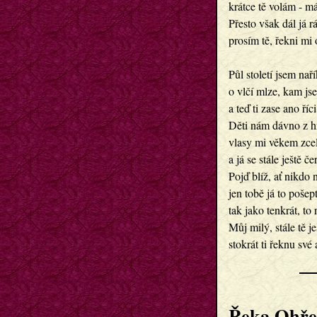
krátce tě volám - 
Přesto však dál já 
prosím tě, řekni mi 
Půl století jsem nař
o vlčí mlze, kam j
a teď ti zase ano ří
Děti nám dávno z h
vlasy mi věkem zcel
a já se stále ještě č
Pojď blíž, ať nikdo n
jen tobě já to poše
tak jako tenkrát, to 
Můj milý, stále tě 
stokrát ti řeknu své
Řeka Ohře