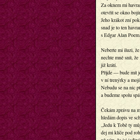
Za oknem mi havran
otevřít se okno bojí
Jeho krákot zní po
snad je to ten havra
s Edgar Alan Poem
Neberte mi iluzi, že 
nechte mně snít, že 
již krátí.
Přijde — bude mít j
v ní trenýrky a mojí
Nebudu se na nic pt
a budeme spolu spá
Čekám zprávu na m
hledám dopis ve sc
„Jedu k Tobě ty mů
dej mi klíče pod ro
už vím, že jsi jediná