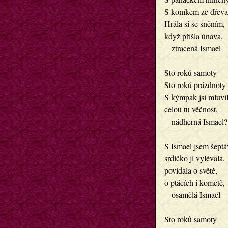
S koníkem ze dřeva
Hrála si se sněním,
když přišla únava,
   ztracená Ismael
Sto roků samoty
Sto roků prázdnoty
S kýmpak jsi mluvil
celou tu věčnost,
   nádherná Ismael?
S Ismael jsem šeptá
srdíčko jí vylévala,
povídala o světě,
o ptácích i kometě,
   osamělá Ismael
Sto roků samoty