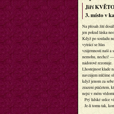
Jiří KVĚTO
3. místo v ka
Na přesah žití dos
jen pokud láska neo
Když po souladu n
vytrácí se hlas
vzájemnosti naší a s
nemohu, nechci! — 
nádorově rezonuje.
Lhostejnost klade n
navzájem mlčíme slo
když jenom za sebe
zrazeni ptáčetem, k
nejsi v mém vědomí,
  Prý lidské srdce ví
  Je-li tomu tak, k