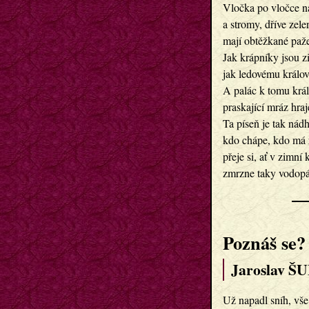
Vločka po vločce n
a stromy, dříve zele
mají obtěžkané paž
Jak krápníky jsou z
jak ledovému královs
A palác k tomu králo
praskající mráz hraj
Ta píseň je tak nád
kdo chápe, kdo má 
přeje si, ať v zimní 
zmrzne taky vodopá
Poznáš se?
Jaroslav ŠU
Už napadl sníh, vše č