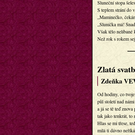
Sluneční stopa šele
S teplem strání do 
„Maminečko, čekám
„Sluníčka má! Snad 
Však tělo nelíbané 
Než rok s rokem sej
Zlatá svat
Zdeňka VE
Od hodiny, co tvoje
půl století nad námi
a já se tě teď znova
tak jako tenkrát, to 
Hlas se mi třese, t
milá ti dávno neřík