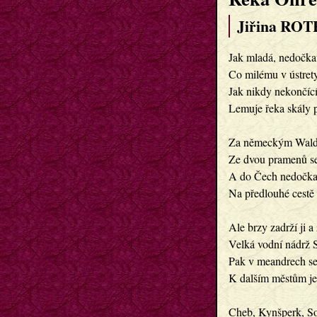
Jiřina RO
Jak mladá, nedočka
Co milému v ústret
Jak nikdy nekončící
Lemuje řeka skály p
Za německým Wald
Ze dvou pramenů se
A do Čech nedočka
Na předlouhé cestě 
Ale brzy zadrží ji a 
Velká vodní nádrž 
Pak v meandrech se
K dalším městům je 
Cheb, Kynšperk, S