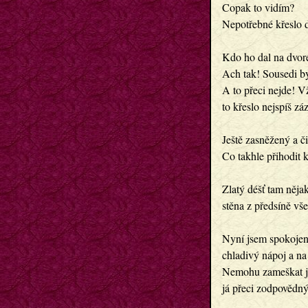
Copak to vidím?
Nepotřebné křeslo d
Kdo ho dal na dvor
Ach tak! Sousedi by
A to přeci nejde! V
to křeslo nejspíš zá
Ještě zasněžený a či
Co takhle přihodit 
Zlatý déšť tam nějak
stěna z předsíně vše
Nyní jsem spokoje
chladivý nápoj a na
Nemohu zameškat j
já přeci zodpovědn