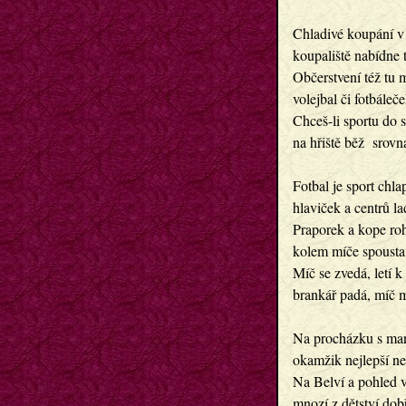
Chladivé koupání v
koupaliště nabídne 
Občerstvení též tu m
volejbal či fotbáleče
Chceš-li sportu do s
na hřiště běž  srovna
Fotbal je sport chla
hlaviček a centrů l
Praporek a kope ro
kolem míče spousta
Míč se zvedá, letí k
brankář padá, míč m
Na procházku s man
okamžik nejlepší ne
Na Belví a pohled v
mnozí z dětství dob