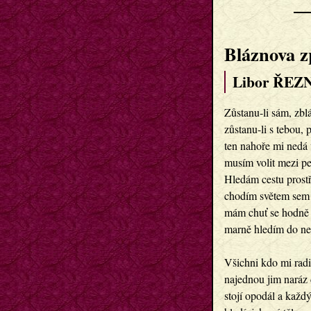
Bláznova z
Libor ŘEZN
Zůstanu-li sám, zbl
zůstanu-li s tebou,
ten nahoře mi nedá 
musím volit mezi p
Hledám cestu prostř
chodím světem sem 
mám chuť se hodně 
marně hledím do ne
Všichni kdo mi radi
najednou jim naráz 
stojí opodál a každ