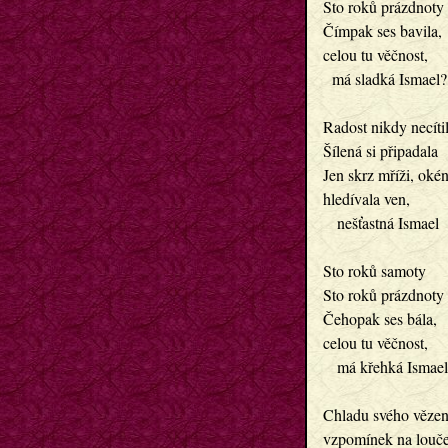
Sto roků prázdnoty
Čímpak ses bavila,
celou tu věčnost,
  má sladká Ismael?
Radost nikdy necíti
Šílená si připadala
Jen skrz mříži, oké
hledívala ven,
   nešťastná Ismael
Sto roků samoty
Sto roků prázdnoty
Čehopak ses bála,
celou tu věčnost,
   má křehká Ismae
Chladu svého vězen
vzpomínek na louč