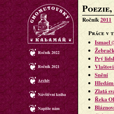
Poezie,
Ročník
2011
Práce v t
Ismael 
Žebrač
Ročník 2022
Prý lids
Vlaštov
Ročník 2021
Snění
Archiv
Hledám
Zlatá sv
Návštěvní kniha
Řeka O
Bláznov
Napište nám