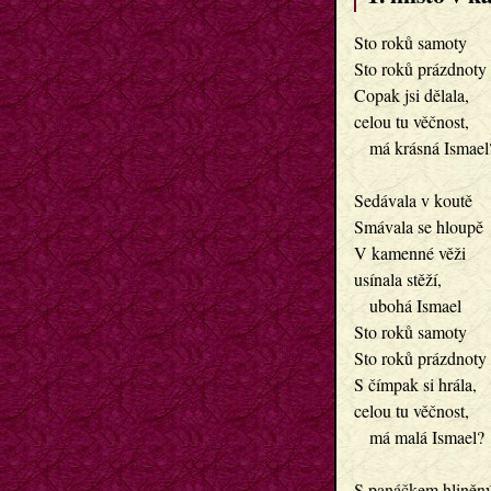
Sto roků samoty
Sto roků prázdnoty
Copak jsi dělala,
celou tu věčnost,
   má krásná Ismael
Sedávala v koutě
Smávala se hloupě
V kamenné věži
usínala stěží,
   ubohá Ismael
Sto roků samoty
Sto roků prázdnoty
S čímpak si hrála,
celou tu věčnost,
   má malá Ismael?
S panáčkem hlině