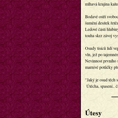
mlhavá krajina kalu,
Bodavé ostří svobod
šumění desítek řetě
Ledové části hlubiny
touha skrz závoj vys
Osudy tisíců lidí ve
vln, jež po tajemném
Nevinnost prvního sn
marnivé potůčky přec
"Jaký je osud těch s
 Útěcha, spasení.. 
Útesy