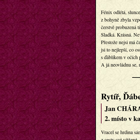
Fénix odlétá, slunc
z bohyně zbyla vz
čerstvě probuzená ti
Sladká. Krásná. Ne
Přestože nejsi má č
jsi to nejlepší, co 
s ďáblíkem v očích 
A já neovládnu se, 
Rytíř, Ďáb
Jan CHÁRA
2. místo v k
Vracel se hrdina sá
z cesty své vítězné, 