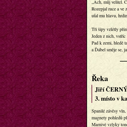
„Ach, můj velitel. 
Rozepjal ruce a ve 
uťal mu hlavu, hrdin
Tři šípy vzlétly přím
Jeden z nich, vstříc 
Pad k zemi, hledě t
a Ďábel směje se, j
Řeka
Jiří ČERNÝ
3. místo v k
Spanilé závěsy vln, 
magnety pohledů pln
Marnivé vzlyky ton