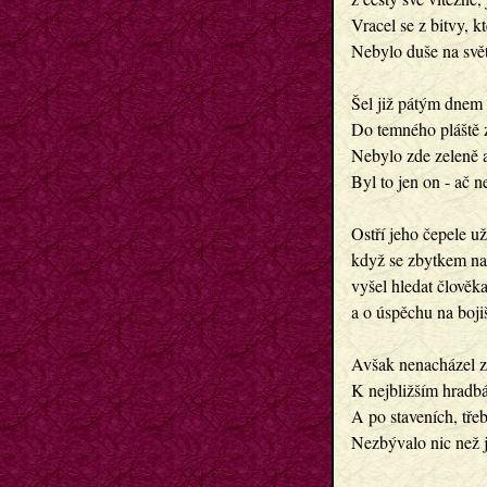
Vracel se z bitvy, k
Nebylo duše na světě
Šel již pátým dnem a
Do temného pláště 
Nebylo zde zeleně a
Byl to jen on - ač n
Ostří jeho čepele u
když se zbytkem nad
vyšel hledat člověk
a o úspěchu na bojiš
Avšak nenacházel zd
K nejbližším hradbá
A po staveních, tře
Nezbývalo nic než j