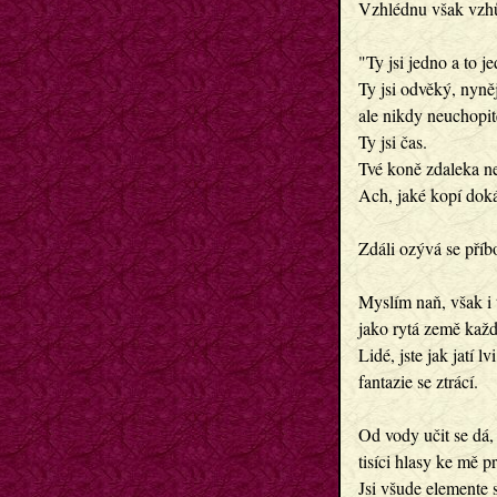
Vzhlédnu však vzhů
"Ty jsi jedno a to j
Ty jsi odvěký, nyněj
ale nikdy neuchopit
Ty jsi čas.
Tvé koně zdaleka ne
Ach, jaké kopí doká
Zdáli ozývá se příbo
Myslím naň, však i t
jako rytá země kaž
Lidé, jste jak jatí lvi
fantazie se ztrácí.
Od vody učit se dá,
tisíci hlasy ke mě 
Jsi všude elemente s