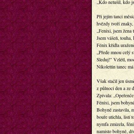
„Kdo netušil, kdo js
Při jejím tanci měsíc
hvězdy tvoří znaky, 
„Fenixi, jsem žena ti
Jsem vášeň, touha, 
Fénix křídla uraženě
„Přede mnou celý sv
Sleduj!" Vzlétl, mo
Nikolettin tanec m
Však stačil jen úsm
z půlnoci den a ze 
Zpívala: „Opeřenče,
Fénixi, jsem bohy
Bohyně zastavila, m
bouře utichla, listí 
nymfa zmizela, féni
namísto bohyně, dí