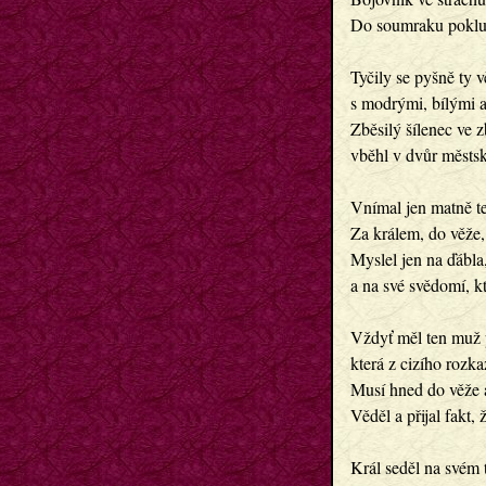
Do soumraku poklus
Tyčily se pyšně ty 
s modrými, bílými 
Zběsilý šílenec ve z
vběhl v dvůr městský
Vnímal jen matně te
Za králem, do věže,
Myslel jen na ďábla,
a na své svědomí, kt
Vždyť měl ten muž p
která z cizího rozkaz
Musí hned do věže a
Věděl a přijal fakt, 
Král seděl na svém t