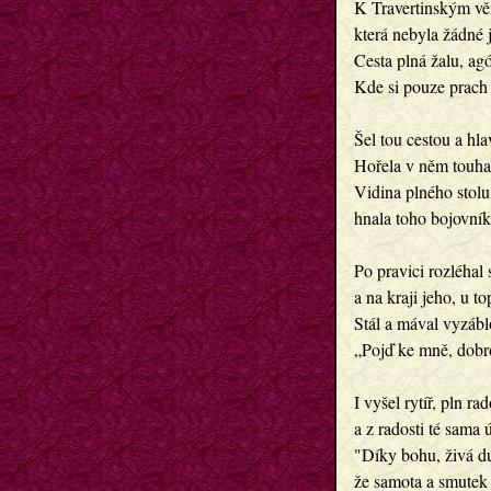
K Travertinským věž
která nebyla žádné 
Cesta plná žalu, ag
Kde si pouze prach a
Šel tou cestou a hla
Hořela v něm touha d
Vidina plného stolu
hnala toho bojovníka
Po pravici rozléhal 
a na kraji jeho, u to
Stál a mával vyzábl
„Pojď ke mně, dobro
I vyšel rytíř, pln ra
a z radosti té sama 
"Díky bohu, živá du
že samota a smutek 