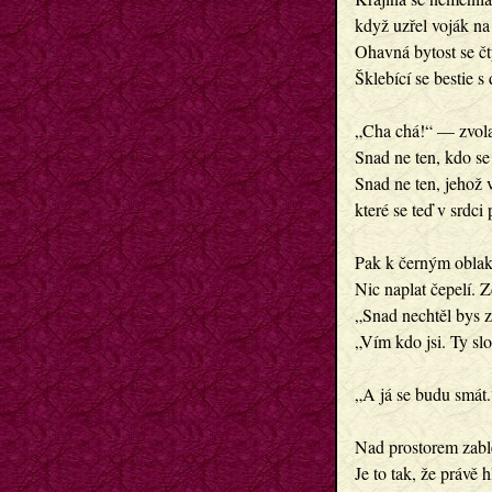
když uzřel voják na
Ohavná bytost se č
Šklebící se bestie 
„Cha chá!“ — zvola
Snad ne ten, kdo se
Snad ne ten, jehož 
které se teď v srdc
Pak k černým oblaků
Nic naplat čepelí. Z
„Snad nechtěl bys z
„Vím kdo jsi. Ty slo
„A já se budu smát.
Nad prostorem zable
Je to tak, že právě 