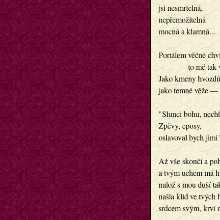
jsi nesmrtelná,
nepřemožitelná
mocná a klamná...
Portálem věčné chví
—         to mě tak 
Jako kmeny hvozdů 
jako temné věže — v
"Slunci bohu, nechť 
Zpěvy, eposy,
oslavoval bych jimi 
Až vše skončí a po
a tvým uchem má hu
nalož s mou duší ta
našla klid ve tvých
srdcem svým, krví m