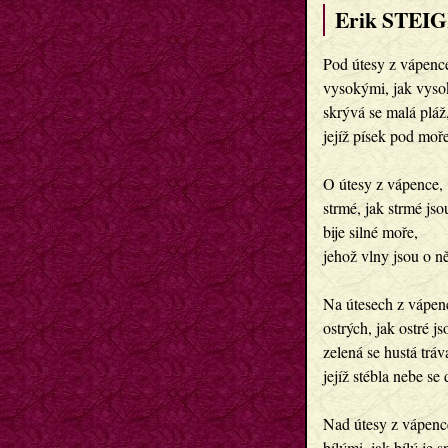
Erik STEIG
Pod útesy z vápenc
vysokými, jak vyso
skrývá se malá pláž
jejíž písek pod moř
O útesy z vápence,
strmé, jak strmé js
bije silné moře,
jehož vlny jsou o ně
Na útesech z vápen
ostrých, jak ostré js
zelená se hustá tráv
jejíž stébla nebe se 
Nad útesy z vápenc
bílými, jak bílý je s