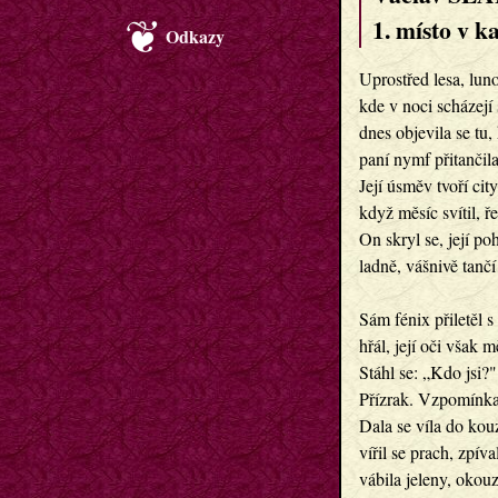
1. místo v k
Odkazy
Uprostřed lesa, luno
kde v noci scházejí 
dnes objevila se tu
paní nymf přitančila
Její úsměv tvoří cit
když měsíc svítil, ř
On skryl se, její po
ladně, vášnivě tanč
Sám fénix přiletěl 
hřál, její oči však m
Stáhl se: „Kdo jsi?
Přízrak. Vzpomínka.
Dala se víla do kou
vířil se prach, zpíval
vábila jeleny, okouz