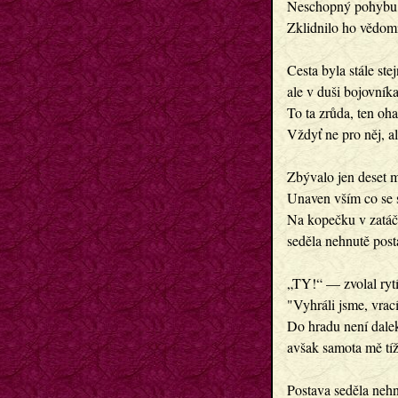
Neschopný pohybu s
Zklidnilo ho vědomí
Cesta byla stále ste
ale v duši bojovníka
To ta zrůda, ten oh
Vždyť ne pro něj, al
Zbývalo jen deset mi
Unaven vším co se s
Na kopečku v zatáčc
seděla nehnutě post
„TY!“ — zvolal rytí
"Vyhráli jsme, vra
Do hradu není dalek
avšak samota mě tíž
Postava seděla nehnu