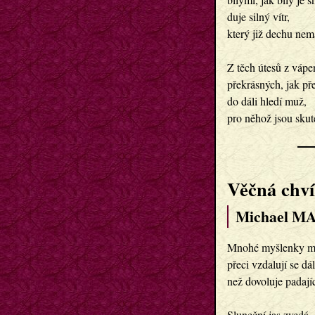
duje silný vítr,
který již dechu nem
Z těch útesů z vápe
překrásných, jak př
do dáli hledí muž,
pro něhož jsou skut
Věčná chví
Michael M
Mnohé myšlenky mé 
přeci vzdalují se dál
než dovoluje padajíc
Sluneční jas zvedá