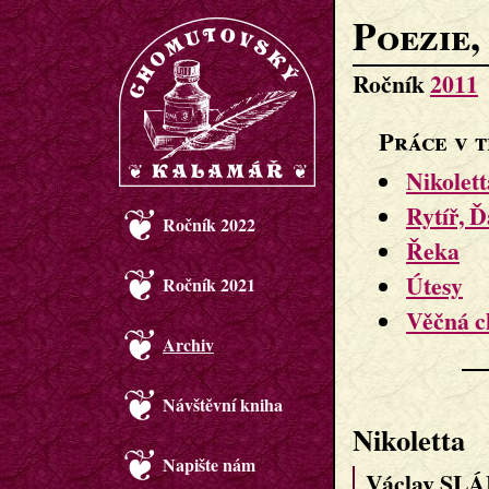
Poezie,
Ročník
2011
Práce v t
Nikolett
Rytíř, 
Ročník 2022
Řeka
Útesy
Ročník 2021
Věčná c
Archiv
Návštěvní kniha
Nikoletta
Napište nám
Václav SLÁ