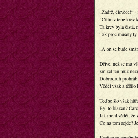
„Zadrž, člověče!“ -
"Cítím z tebe krev
Ta krev byla čistá, n
Tak proč musely ty 
„A on se bude smát
Dříve, než se mu vš
zmizel ten muž nezn
Dobrodruh prohrábl 
Věděl však a těšilo 
Teď se šlo však hůř
Byl to blázen? Čaro
Jak mohl vědět, že 
Co na tom sejde? Je
Krajina se neměnila,