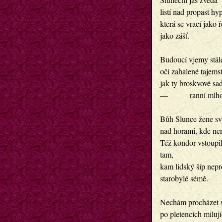
listí nad propast hy
která se vrací jako 
jako zášť.
Budoucí vjemy stále
oči zahalené tajems
jak ty broskvové sa
—         ranní mlh
Bůh Slunce žene sv
nad horami, kde není
Též kondor vstoupil
tam,
kam lidský šíp nepr
starobylé sémě.
Nechám procházet s
po pletencích milují