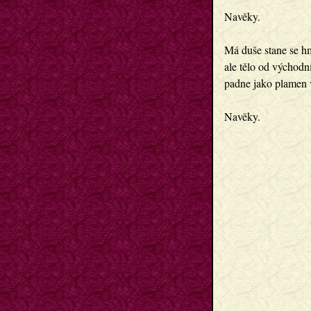
Navěky.
Má duše stane se h
ale tělo od východn
padne jako plamen 
Navěky.