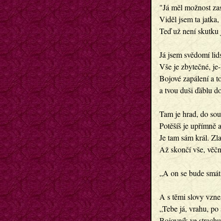
"Já měl možnost zas
Viděl jsem ta jatka,
Teď už není skutku 
Já jsem svědomí lidst
Vše je zbytečné, je-l
Bojové zapálení a t
a tvou duši ďáblu d
Tam je hrad, do so
Potěšíš je upřímně a 
Je tam sám král. Zla
Až skončí vše, věčn
„A on se bude smát
A s těmi slovy vzne
„Tebe já, vrahu, po
Bojovník ve strachu 